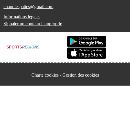
chaudlespattes@gmail.com
Informations légales
Signaler un contenu inapproprié
SPORTS
REGIONS
Charte cookies
Gestion des cookies