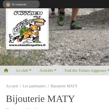
Panneau de gestion des cookies
Se connecter
Le club
Activités
Trail des Tortues Joggeuses
Accueil
Les partenaires
Bijouterie MATY
Bijouterie MATY