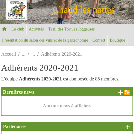
Panneau de gestion des cookies
Chaud les pattes
Le club
Activités
Trail des Tortues Joggeuses
Présentation du salon des vins et de la gastronomie
Contact
Boutique
Accueil
Adhérents 2020-2021
Adhérents 2020-2021
L'équipe
Adhérents 2020-2021
est composée de 85 membres.
+ d
Dernières news
Aucune news à afficher.
+ 
Partenaires