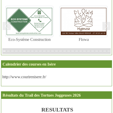
Précedent
Suiv
Eco-Système Construction
Flowa
Calendrier des courses en Isère
http://www.courirenisere.fr/
Résultats du Trail des Tortues Joggeuses 2026
RESULTATS