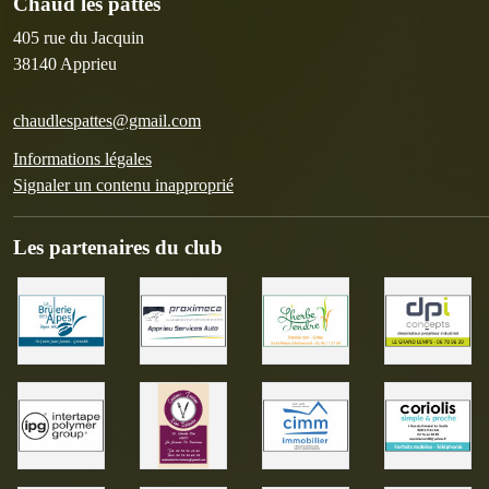
Chaud les pattes
405 rue du Jacquin
38140
Apprieu
chaudlespattes@gmail.com
Informations légales
Signaler un contenu inapproprié
Les partenaires du club