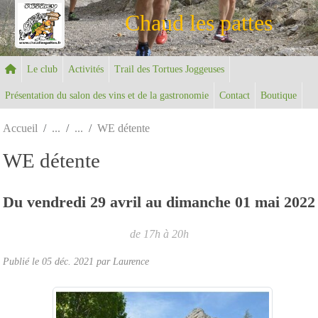
Panneau de gestion des cookies
Chaud les pattes
Le club
Activités
Trail des Tortues Joggeuses
Présentation du salon des vins et de la gastronomie
Contact
Boutique
Accueil
WE détente
WE détente
Du
vendredi
29
avril
au
dimanche
01
mai
2022
de 17h à 20h
Publié le
05 déc. 2021
par Laurence