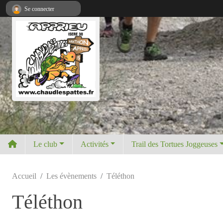
Panneau de gestion des cookies
Se connecter
Le club
Activités
Trail des Tortues Joggeuses
Accueil
Les évènements
Téléthon
Téléthon