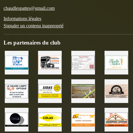
chaudlespattes@gmail.com
Informations légales
Signaler un contenu inapproprié
Les partenaires du club