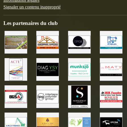
Informations légales
Signaler un contenu inapproprié
Les partenaires du club